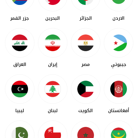
الاردن
الجزائر
البحرين
جزر القمر
جيبوتي
مصر
إيران
العراق
أفغانستان
الكويت
لبنان
ليبيا